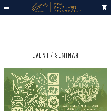
今週のチャリティー先は
menu
shopping_cart
【 NPO法人パレスチナ子どものキャンペーン 】
EVENT / SEMINAR