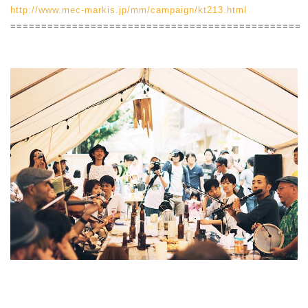
http://www.mec-markis.jp/mm/campaign/kt213.html
===============================================
⠀⠀⠀⠀⠀⠀⠀⠀⠀⠀⠀⠀⠀