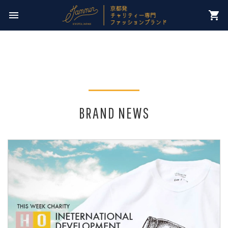
今週のチャリティー先は
menu
shopping_cart
【 NPO法人パレスチナ子どものキャンペーン 】
BRAND NEWS