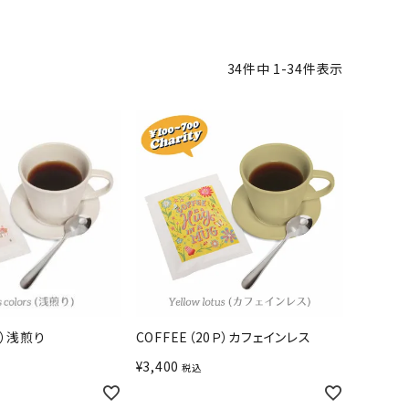
34
件中
1
-
34
件表示
Ｐ）浅煎り
COFFEE（20Ｐ）カフェインレス
¥
3,400
税込