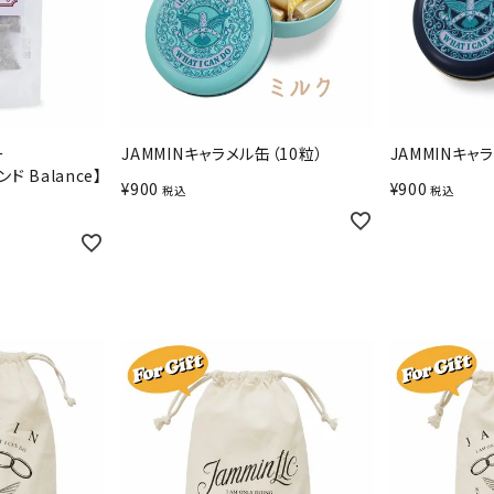
ー
JAMMINキャラメル缶（10粒）
JAMMINキャ
 Balance】
¥
900
¥
900
税込
税込