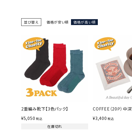
並び替え
価格が安い順
価格が高い順
2重編み靴下【3色パック】
COFFEE（20Ｐ）中
¥
5,050
¥
3,400
税込
税込
在庫切れ