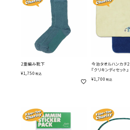
2重編み靴下
今治タオルハンカチ
『クリキンディセット』
¥
1,750
税込
¥
1,700
税込