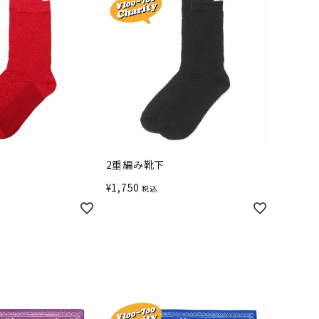
2重編み靴下
¥
1,750
税込