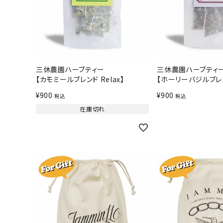
三休農園ハーブティー
三休農園ハーブティ
【カモミールブレンド Relax】
【ホーリーバジルブレンド
¥
900
¥
900
税込
税込
在庫切れ