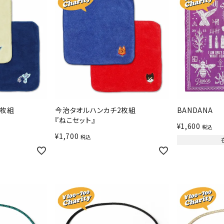
2枚組
今治タオルハンカチ2枚組
BANDANA
『ねこセット』
¥
1,600
税込
¥
1,700
税込