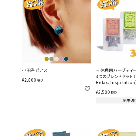
小田巻ピアス
三休農園ハーブティ
3つのブレンドセット（B
¥
2,800
税込
Relax、Inspiration
¥
2,500
税込
在庫切