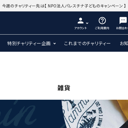
今週のチャリティー先は
【 NPO法人パレスチナ子どものキャンペーン 】
person
help_outline
sms
アカウント
ご利用案内
お問合わ
特別チャリティー企画
これまでのチャリティー
お
雑貨