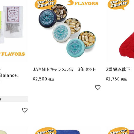
ー
JAMMINキャラメル缶 3缶セット
2重編み靴下
alance、
¥
2,500
¥
1,750
税込
税込
）
れ