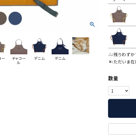
残りわずか
△
コー
チャコー
デニム
デニム
ただいま在
✕
ル