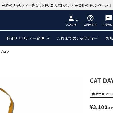
今週のチャリティー先は
【 NPO法人パレスチナ子どものキャンペーン 】
person
help_outline
sms
アカウント
ご利用案内
お問合わ
特別チャリティー企画
これまでのチャリティー
お
 エプロン
CAT DA
商品番号
230
¥
3,100
税