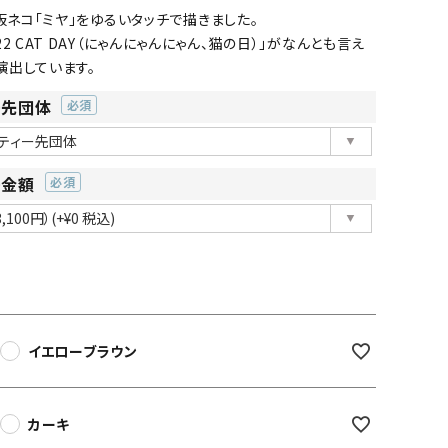
看板ネコ「ミヤ」をゆるいタッチで描きました。
2 CAT DAY（にゃんにゃんにゃん、猫の日）」がなんとも言え
演出しています。
ー先団体
(必
須)
ー金額
(必
須)
イエローブラウン
カーキ