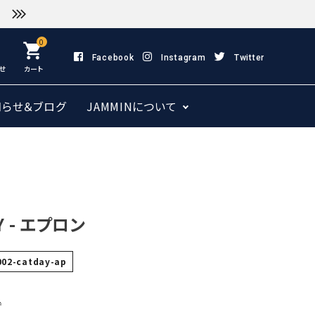
0
shopping_cart
Facebook
Instagram
Twitter
せ
カート
知らせ＆ブログ
JAMMINについて
Y - エプロン
002-catday-ap
込