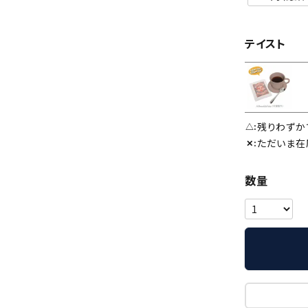
テイスト
残りわずか
△
ただいま在
✕