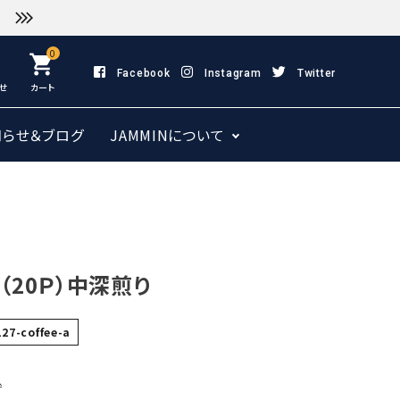
0
shopping_cart
Facebook
Instagram
Twitter
せ
カート
知らせ＆ブログ
JAMMINについて
E（20Ｐ）中深煎り
127-coffee-a
込