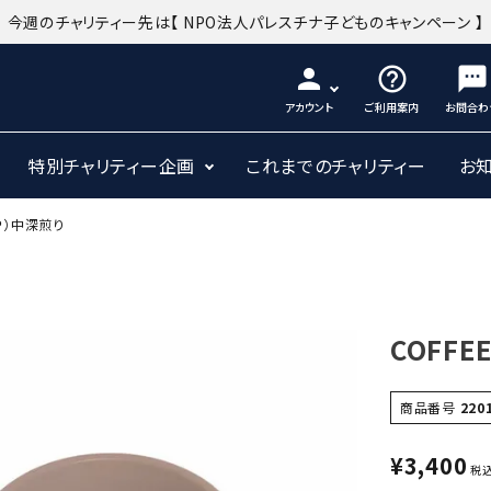
今週のチャリティー先は
【 NPO法人パレスチナ子どものキャンペーン 】
person
help_outline
sms
アカウント
ご利用案内
お問合わ
特別チャリティー企画
これまでのチャリティー
お
0Ｐ）中深煎り
COFFE
商品番号
220
¥
3,400
税