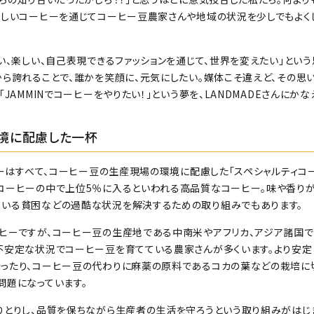
いしいコーヒーを通じてコーヒー豆農家さんや地域の状況を少しでもよく
い、楽しい、自己表現できるファッションを通じて、世界を変えたい」という
から誇れることで、誰かを笑顔に、元気にしたい。媒体こそ違えど、その思
「JAMMINでコーヒーをやりたい！」という夢を、LANDMADEさんにか
境に配慮した一杯
ヒーはすべて、コーヒー豆の生産現場の環境に配慮した「スペシャルティコ
コーヒーの中で上位5％に入るといわれる高品質なコーヒー。味や香りが
いる貧困などの過酷な状況を解決するための取り組みでもあります。
ヒーですが、コーヒー豆の生産地である中南米やアフリカ、アジア諸国
不安定な状況でコーヒー豆を育てている農家さんが多くいます。より安定
ったり、コーヒー豆の代わりに麻薬の原料であるコカの葉などの栽培に
問題になっています。
りとりし、品質を保ちながら生産者の生活を守ろうという取り組みがはじ