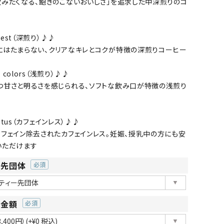
飲みたくなる、飽きのこないおいしさ」を追求した中深煎りのコ
rest（深煎り）♪♪
にはたまらない、クリアなキレとコクが特徴の深煎りコーヒー
s colors（浅煎り）♪♪
つ甘さと明るさを感じられる、ソフトな飲み口が特徴の浅煎り
lotus（カフェインレス）♪♪
カフェイン除去されたカフェインレス。妊娠、授乳中の方にも安
いただけます
ー先団体
(必
須)
ー金額
(必