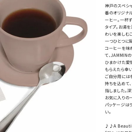
神戸のスペシャ
番のオリジナル
ーヒー。一杯
タイプ。お湯
わいを楽しむこ
一つひとつに
コーヒーを味
て、JAMMI
ひまかけた愛
もらえたら幸い
ご自分用にはも
持ちを込めて
指しました。深
お気に入りの
パッケージは
い。
♪♪A Beaut