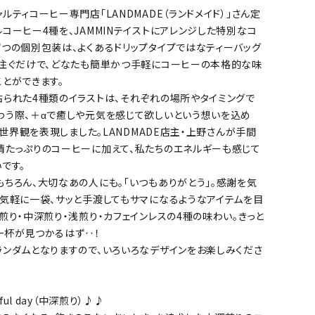
ルティコーヒー専門店「LANDMADE（ランドメイド）」さん定
コーヒー4種を、JAMMINテイストにアレンジした特別なコ
ずつの個別包装は、よくあるドリップタイプではなティーバッグ
を注ぐだけで、どなたも簡単かつ手軽にコーヒーの本格的な味
とができます。
貼られた4種類のイラストは、それぞれの場所やタイミングで
わう際、＋αで癒しや元気を感じて欲しいという想いを込め
Nの世界観を表現しました。LANDMADE店主・上野さんが手間
情たっぷりのコーヒーに加えて、私たちのエネルギーも感じて
です。
ちろん、大切なあの人にも。「いつもありがとう」。感謝を気
、気軽に一袋、サッと手渡してもサマになるようなアイテムを目
煎り・中深煎り・浅煎り・カフェインレスの4種の味わい。きっと
一杯が見つかるはず‥！
ランダムとなりますので、いろいろなデザインをお楽しみくださ
iful day（中深煎り）♪♪