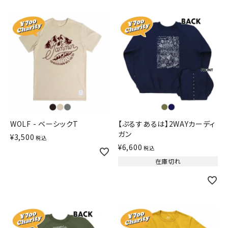
WOLF - ベーシックT
【ぷるすあるは】2WAYカーディ
ガン
¥
3,500
税込
¥
6,600
税込
在庫切れ