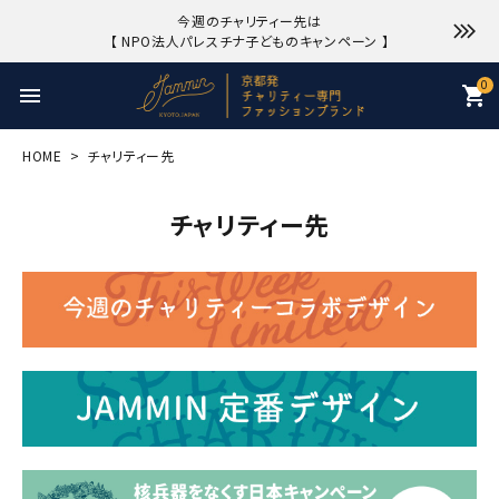
今週のチャリティー先は
【 NPO法人パレスチナ子どものキャンペーン 】
0
menu
shopping_cart
HOME
チャリティー先
チャリティー先