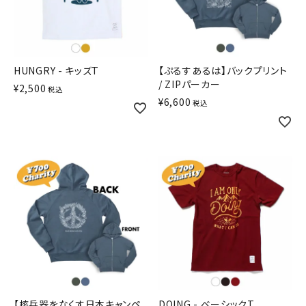
HUNGRY - キッズT
【ぷるすあるは】バックプリント
/ ZIPパーカー
¥
2,500
税込
¥
6,600
税込
【核兵器をなくす日本キャンペ
DOING - ベーシックT