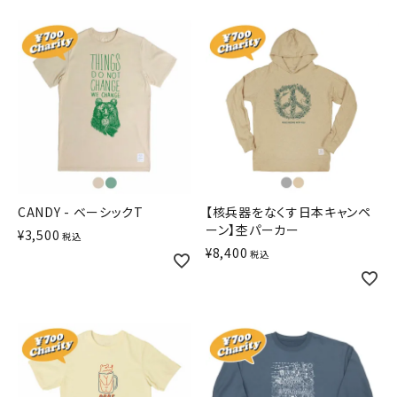
CANDY - ベーシックT
【核兵器をなくす日本キャンペ
ーン】杢パーカー
¥
3,500
税込
¥
8,400
税込