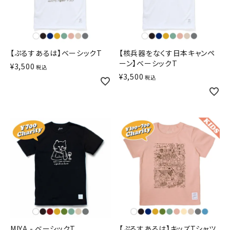
【ぷるすあるは】ベーシックT
【核兵器をなくす日本キャンペ
ーン】ベーシックT
¥
3,500
税込
¥
3,500
税込
MIYA - ベーシックT
【ぷるすあるは】キッズTシャツ