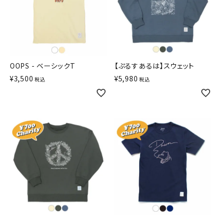
OOPS - ベーシックT
【ぷるすあるは】スウェット
¥
3,500
¥
5,980
税込
税込