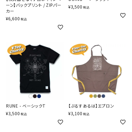
ーン】バックプリント / ZIPパー
¥
3,500
税込
カー
¥
6,600
税込
RUNE - ベーシックT
【ぷるすあるは】エプロン
¥
3,500
¥
3,100
税込
税込