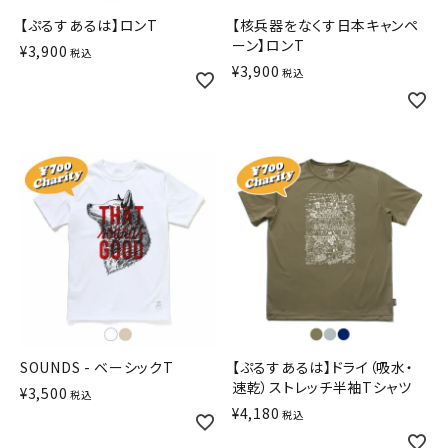
【ぷるすあるは】ロンT
【核兵器をなくす日本キャンペ
ーン】ロンT
¥
3,900
税込
¥
3,900
税込
SOUNDS - ベーシックT
【ぷるすあるは】ドライ（吸水・
速乾）ストレッチ半袖Tシャツ
¥
3,500
税込
¥
4,180
税込