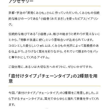
アクセサリー
京都・宇治の「昇苑くみひも」さんに作っていただいた、くみひもの伝統
的な結びの一つである「小田巻（おだまき）」を使ったピアス/イアリン
グ。
伝統的な結びである「小田巻」は、結びの始まりと終わりが見えないこ
とから、「物事が永遠に続く」という意味合いが込められています。
コロンとした愛らしいフォルムは、くみひもの光沢によって高級感のあ
る仕上がり。さりげなく耳元を彩りながら、それでいて顔まわりをパッ
と華やかにしてくれるアイテム。
ご自分用に、あるいは大切な方へのギフトに、ぜひいかがですか。
「直付けタイプ」「チェーンタイプ」の2種類を用
意
今回、「直付けタイプ」「チェーンタイプ」の2種類をご用意しました。ぶ
ら下がるチェーンタイプは、耳元でゆらゆらと揺れて表情を作ってくれ
ます。