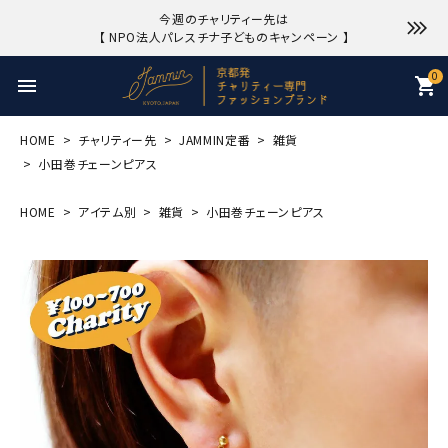
今週のチャリティー先は
【 NPO法人パレスチナ子どものキャンペーン 】
0
menu
shopping_cart
HOME
チャリティー先
JAMMIN定番
雑貨
小田巻チェーンピアス
HOME
アイテム別
雑貨
小田巻チェーンピアス