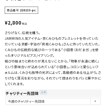
商品番号
220133-pc
¥
2,800
税込
さりげなく、伝統を纏う。
JAMMINの人気アイテム・京くみひものブレスレットを作っていた
だいている京都・宇治の「昇苑くみひも」さんに作っていただいた、
くみひもの伝統的な結びの一つである「小田巻（おだまき）」を使
ったオリジナルピアス/イアリング。
結びの始まりと終わりが見えないことから、「物事が永遠に続く」
という意味合いが込められている「小田巻」。コロンと愛らしいフ
ォルムは、くみひも独特の光沢によって、高級感のある仕上がり。さ
りげなく耳元を彩りながら、それでいて顔まわりをパッと華やかに
してくれます。
チャリティー先団体
(必
須)