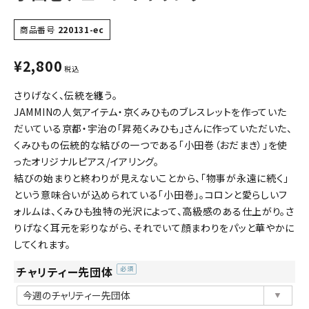
商品番号
220131-ec
¥
2,800
税込
さりげなく、伝統を纏う。
JAMMINの人気アイテム・京くみひものブレスレットを作っていた
だいている京都・宇治の「昇苑くみひも」さんに作っていただいた、
くみひもの伝統的な結びの一つである「小田巻（おだまき）」を使
ったオリジナルピアス/イアリング。
結びの始まりと終わりが見えないことから、「物事が永遠に続く」
という意味合いが込められている「小田巻」。コロンと愛らしいフ
ォルムは、くみひも独特の光沢によって、高級感のある仕上がり。さ
りげなく耳元を彩りながら、それでいて顔まわりをパッと華やかに
してくれます。
チャリティー先団体
(必
須)