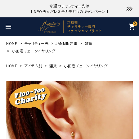
今週のチャリティー先は
【 NPO法人パレスチナ子どものキャンペーン 】
0
menu
shopping_cart
HOME
チャリティー先
JAMMIN定番
雑貨
小田巻チェーンイヤリング
HOME
アイテム別
雑貨
小田巻チェーンイヤリング