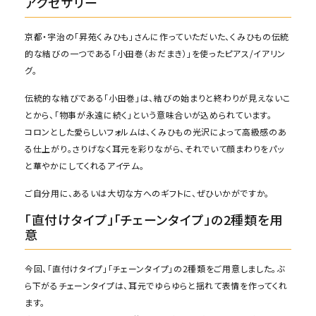
アクセサリー
京都・宇治の「昇苑くみひも」さんに作っていただいた、くみひもの伝統
的な結びの一つである「小田巻（おだまき）」を使ったピアス/イアリン
グ。
伝統的な結びである「小田巻」は、結びの始まりと終わりが見えないこ
とから、「物事が永遠に続く」という意味合いが込められています。
コロンとした愛らしいフォルムは、くみひもの光沢によって高級感のあ
る仕上がり。さりげなく耳元を彩りながら、それでいて顔まわりをパッ
と華やかにしてくれるアイテム。
ご自分用に、あるいは大切な方へのギフトに、ぜひいかがですか。
「直付けタイプ」「チェーンタイプ」の2種類を用
意
今回、「直付けタイプ」「チェーンタイプ」の2種類をご用意しました。ぶ
ら下がるチェーンタイプは、耳元でゆらゆらと揺れて表情を作ってくれ
ます。