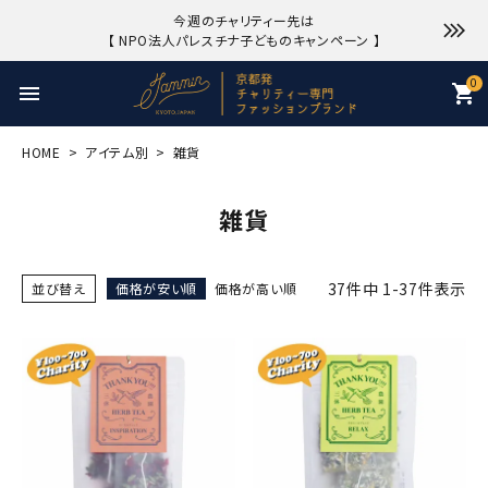
今週のチャリティー先は
【 NPO法人パレスチナ子どものキャンペーン 】
0
menu
shopping_cart
HOME
アイテム別
雑貨
雑貨
37
件中
1
-
37
件表示
並び替え
価格が安い順
価格が高い順