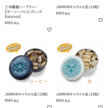
三休農園ハーブティー
JAMMINキャラメル缶（10粒）
【ホーリーバジルブレンド
¥
900
税込
Balance】
¥
900
税込
JAMMINキャラメル缶（10粒）
JAMMINキャラメル缶（10粒）
¥
900
¥
900
税込
税込