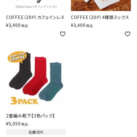
COFFEE（20Ｐ）カフェインレス
COFFEE（20Ｐ）4種類ミックス
¥
3,400
¥
3,400
税込
税込
2重編み靴下【3色パック】
¥
5,050
税込
在庫切れ