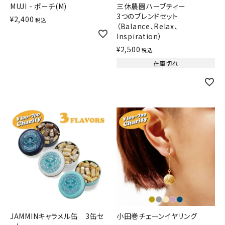
MUJI - ポーチ(M)
三休農園ハーブティー
3つのブレンドセット
¥
2,400
税込
（Balance、Relax、
Inspiration）
¥
2,500
税込
在庫切れ
JAMMINキャラメル缶 3缶セ
小田巻チェーンイヤリング