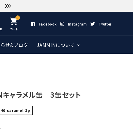
0
shopping_cart
Facebook
Instagram
Twitter
せ
カート
知らせ＆ブログ
JAMMINについて
INキャラメル缶 3缶セット
140-caramel-3p
込