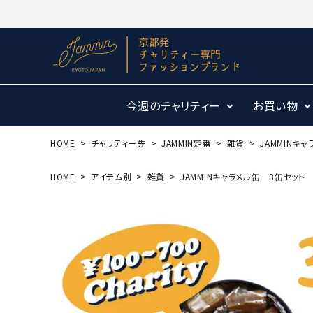
今週のチャリティー
お買い物
HOME
チャリティー先
JAMMIN定番
雑貨
JAMMINキ
HOME
アイテム別
雑貨
JAMMINキャラメル缶 3缶セット