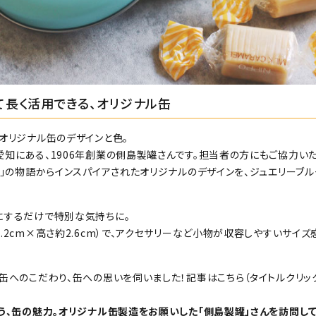
て長く活用できる、オリジナル缶
オリジナル缶のデザインと色。
愛知にある、1906年創業の側島製罐さんです。担当者の方にもご協力い
く」の物語からインスパイアされたオリジナルのデザインを、ジュエリーブル
にするだけで特別な気持ちに。
.2cm×高さ約2.6cm）で、アクセサリーなど小物が収容しやすいサイズ
。
、缶へのこだわり、缶への思いを伺いました！記事はこちら（タイトルクリ
う、缶の魅力。オリジナル缶製造をお願いした「側島製罐」さんを訪問して