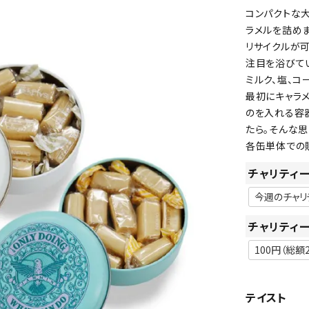
コンパクトな大
ラメルを詰めま
リサイクルが
注目を浴びて
ミルク、塩、コ
最初にキャラ
のを入れる容
たら。そんな思
各缶単体での
チャリティ
チャリティ
テイスト