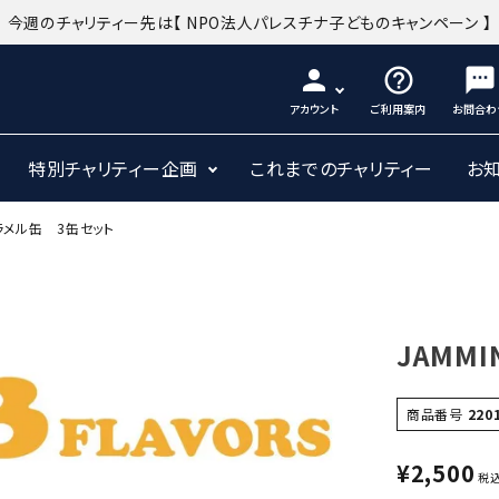
今週のチャリティー先は
【 NPO法人パレスチナ子どものキャンペーン 】
person
help_outline
sms
アカウント
ご利用案内
お問合わ
特別チャリティー企画
これまでのチャリティー
お
ャラメル缶 3缶セット
JAMM
商品番号
220
¥
2,500
税