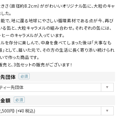
きさ（直径約8.2cm）ががわいいオリジナル缶に、大粒のキャ
した。
可能で、地に還る地球にやさしい循環素材である点が今、再び
いる缶と、大粒キャラメルの組み合わせ。それぞれの缶には、
ーヒーのキャラメルが入っています。
メルを存分に楽しんで、中身を食べてしまった後は「大事なも
器」として、届いた元で、その方の生活に長く寄り添い続けられ
いで作った商品です。
販売と、3缶セットの販売がございます！
ー先団体
(必
須)
ー金額
(必
須)