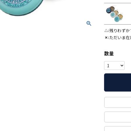
残りわずか
△
ただいま在
✕