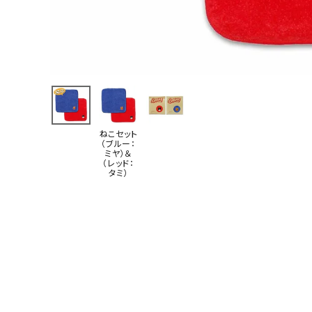
ねこセット
（ブルー：
ミヤ）＆
（レッド：
タミ）