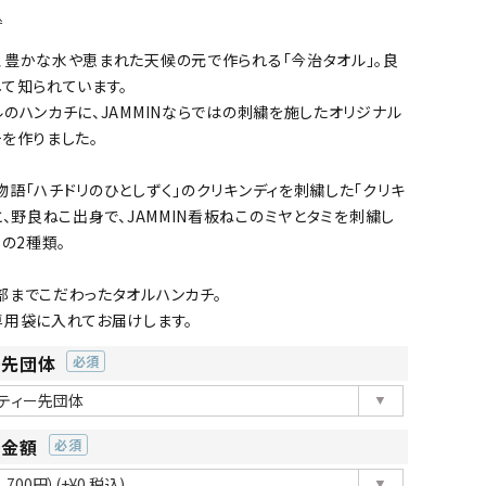
込
、豊かな水や恵まれた天候の元で作られる「今治タオル」。良
て知られています。
のハンカチに、JAMMINならではの刺繍を施したオリジナル
を作りました。
語「ハチドリのひとしずく」のクリキンディを刺繍した「クリキ
と、野良ねこ出身で、JAMMIN看板ねこのミヤとタミを刺繍し
」の2種類。
部までこだわったタオルハンカチ。
専用袋に入れてお届けします。
ー先団体
(必
須)
ー金額
(必