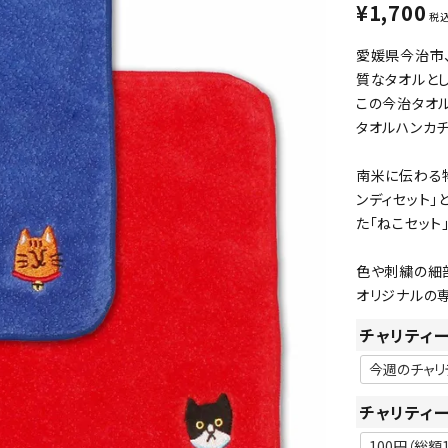
¥
1,700
税
愛媛県今治市
質なタオルとし
この今治タオル
タオルハンカチ
南米に伝わる物
ンディセット」
た「ねこセット
色や刺繍の細
オリジナルの
チャリティ
チャリティ