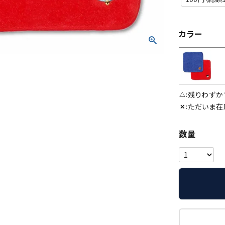
カラー
残りわずか
△
ただいま在
✕