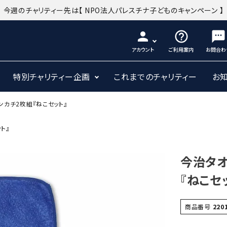
今週のチャリティー先は
【 NPO法人パレスチナ子どものキャンペーン 】
person
help_outline
sms
アカウント
ご利用案内
お問合わ
特別チャリティー企画
これまでのチャリティー
お
カチ2枚組『ねこセット』
ト』
今治タオ
『ねこセ
商品番号
220