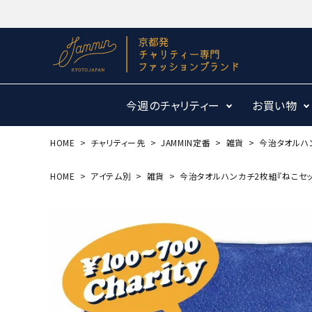
今週のチャリティー
お買い物
HOME
チャリティー先
JAMMIN定番
雑貨
今治タオルハン
HOME
アイテム別
雑貨
今治タオルハンカチ2枚組『ねこセッ