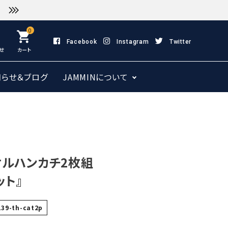
0
shopping_cart
Facebook
Instagram
Twitter
せ
カート
知らせ＆ブログ
JAMMINについて
ルハンカチ2枚組
ット』
139-th-cat2p