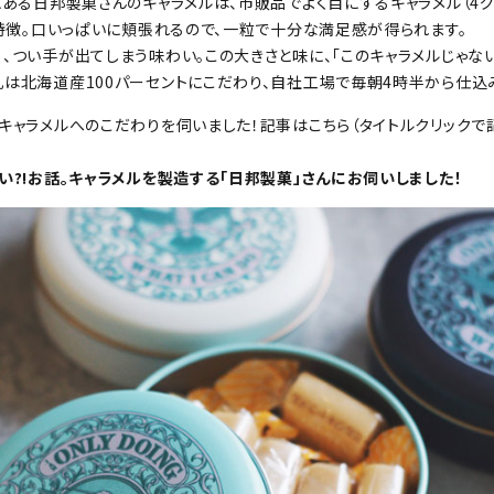
にある日邦製菓さんのキャラメルは、市販品でよく目にするキャラメル（4グ
が特徴。口いっぱいに頬張れるので、一粒で十分な満足感が得られます。
、つい手が出てしまう味わい。この大きさと味に、「このキャラメルじゃな
乳は北海道産100パーセントにこだわり、自社工場で毎朝4時半から仕込
、キャラメルへのこだわりを伺いました！記事はこちら（タイトルクリック
い?!お話。キャラメルを製造する「日邦製菓」さんにお伺いしました！