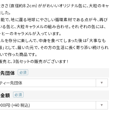
きさ（直径約8.2cm）ががわいいオリジナル缶に、大粒のキャ
した。
可能で、地に還る地球にやさしい循環素材である点が今、再び
いる缶と、大粒キャラメルの組み合わせ。それぞれの缶には、
ーヒーのキャラメルが入っています。
メルを存分に楽しんで、中身を食べてしまった後は「大事なも
器」として、届いた元で、その方の生活に長く寄り添い続けられ
いで作った商品です。
販売と、3缶セットの販売がございます！
ー先団体
(必
須)
ー金額
(必
須)