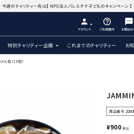
今週のチャリティー先は
【 NPO法人パレスチナ子どものキャンペーン 】
person
help_outline
sms
アカウント
ご利用案内
お問合わ
特別チャリティー企画
これまでのチャリティー
お
ラメル缶（10粒）
JAMM
商品番号
220
¥
900
税込