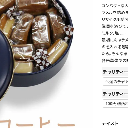
コンパクトな大
ラメルを詰めま
リサイクルが
注目を浴びて
ミルク、塩、コ
最初にキャラ
のを入れる容
たら。そんな思
各缶単体での
チャリティ
チャリティ
テイスト