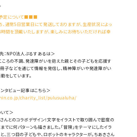
込
予定について■■■
め、通常5日営業日にて発送しておりますが、生産状況によっ
間お時間を頂戴いたしますが、楽しみにお待ちいただければ幸
先：NPO法人ぷるすあるは＞
こころの不調、発達障がいを抱えた親とその子どもを応援す
や冊子などを通じて情報を発信し、精神障がいや発達障がい
動をしています。
インタビュー記事はこちら＞
in.co.jp/charity_list/pulusualuha/
ついて＞
きさんとのコラボデザイン！文字をイラストで取り囲んで密度の
までに何パターンも描きました。「冒険」をテーマにしたイラ
と、三つ目の子どもや、ロボットのキャラクターが。ちあきさん