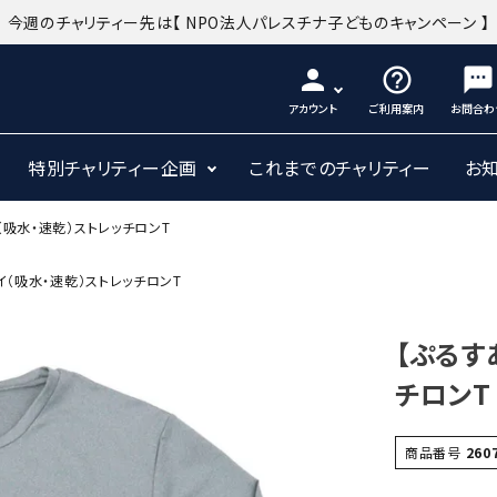
今週のチャリティー先は
【 NPO法人パレスチナ子どものキャンペーン 】
person
help_outline
sms
アカウント
ご利用案内
お問合わ
特別チャリティー企画
これまでのチャリティー
お
（吸水・速乾）ストレッチロンT
イ（吸水・速乾）ストレッチロンT
【ぷるす
チロンT
商品番号
2607