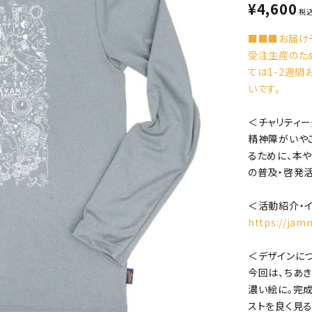
¥
4,600
税
■■■お届け
受注生産のた
ては1-2週
いです。
＜チャリティー
精神障がいや
るために、本
の普及・啓発活
＜活動紹介・
https://jamm
＜デザインに
今回は、ちあ
濃い絵に。完成
ストを良く見る