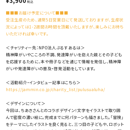
¥
3,900
税込
■■■お届け予定について■■■
受注生産のため、通常5日営業日にて発送しておりますが、生産状
況によっては1-2週間お時間を頂戴いたしますが、楽しみにお待ち
いただければ幸いです。
＜チャリティー先：NPO法人ぷるすあるは＞
精神障がいやこころの不調、発達障がいを抱えた親とその子ども
を応援するために、本や冊子などを通じて情報を発信し、精神障
がいや発達障がいの普及・啓発活動をしています。
＜活動紹介・インタビュー記事はこちら＞
https://jammin.co.jp/charity_list/pulusualuha/
＜デザインについて＞
今回は、ちあきさんとのコラボデザイン！文字をイラストで取り囲
んで密度の濃い絵に。完成までに何パターンも描きました。「冒険」
をテーマにしたイラストを良く見ると、三つ目の子どもや、ロボット