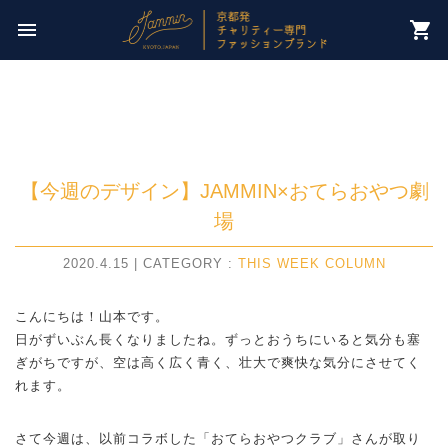
今週のチャリティー先は
menu
shopping_cart
【 NPO法人パレスチナ子どものキャンペーン 】
【今週のデザイン】JAMMIN×おてらおやつ劇
場
2020.4.15 | CATEGORY :
THIS WEEK COLUMN
こんにちは！山本です。
日がずいぶん長くなりましたね。ずっとおうちにいると気分も塞
ぎがちですが、空は高く広く青く、壮大で爽快な気分にさせてく
れます。
さて今週は、以前コラボした「おてらおやつクラブ」さんが取り