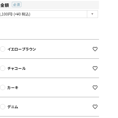
ー金額
(必
須)
イエローブラウン
チャコール
カーキ
デニム