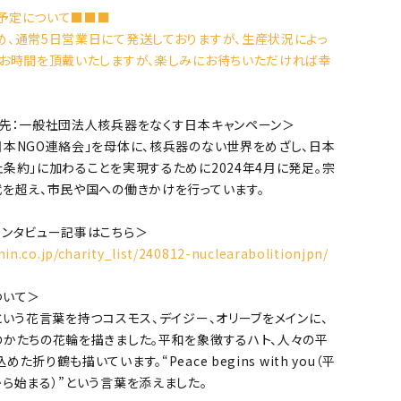
予定について■■■
め、通常5日営業日にて発送しておりますが、生産状況によっ
間お時間を頂戴いたしますが、楽しみにお待ちいただければ幸
ー先：一般社団法人核兵器をなくす日本キャンペーン＞
日本NGO連絡会」を母体に、核兵器のない世界をめざし、日本
条約」に加わることを実現するために2024年4月に発足。宗
代を超え、市民や国への働きかけを行っています。
インタビュー記事はこちら＞
in.co.jp/charity_list/240812-nuclearabolitionjpn/
ついて＞
という花言葉を持つコスモス、デイジー、オリーブをメインに、
のかたちの花輪を描きました。平和を象徴するハト、人々の平
た折り鶴も描いています。“Peace begins with you（平
ら始まる）”という言葉を添えました。