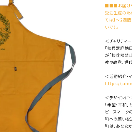
■■■お届け
受注生産のた
ては1〜2週
いです。
＜チャリティ
「核兵器廃絶
が「核兵器禁止
教や政党、世
＜活動紹介・
https://jamm
＜デザインに
「希望・平和」
ピースマーク
和への願いを込め
和は、あなたか