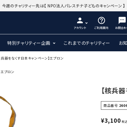
今週のチャリティー先は
【 NPO法人パレスチナ子どものキャンペーン 】
person
help_outline
sms
アカウント
ご利用案内
お問合わ
特別チャリティー企画
これまでのチャリティー
お
核兵器をなくす日本キャンペーン】エプロン
】エプロン
【核兵器
商品番号
260
¥
3,100
税