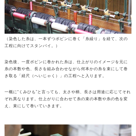
（染色した糸は、一本ずつボビンに巻く「糸繰り」を経て、次の
工程に向けてスタンバイ。）
染色後、一度ボビンに巻かれた糸は、仕上がりのイメージを元に
糸の本数や色、長さを組み合わせながら何本かの糸を束にして巻
き取る「経尺（へいじゃく）」の工程へと入ります。
一概に“くみひも”と言っても、太さや柄、長さは用途に応じてそれ
ぞれ異なります。仕上がりに合わせて糸の束の本数や糸の色を変
え、束にして巻いていきます。