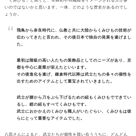
「くみひも」と聞くと、帯締めや羽織紐をイメージされる方が多
いのではないかと思います。一体、どのような歴史があるのでし
ょうか。
飛鳥から奈良時代に、仏教と共に大陸からくみひもの技術が
伝わってきたと言われ、その後日本で独自の発展を遂げまし
た。
最初は階級の高い人たちの装飾品としてのニーズがあり、京
都を中心に産業が栄えたといいます。
その後進化を遂げ、鎌倉時代以降は武士たちの各々の個性を
出すためのアイテムとして重宝されていきました。
武士が腰から刀をぶら下げるための紐もくみひもでできてい
るし、鎧の紐もすべてくみひもです。
武士におかかえのくみひも職人がいたぐらい、くみひもは彼
らにとって重要なアイテムでした。
八田さんによると、武士たちが個性を競い合ううちに、どんどん