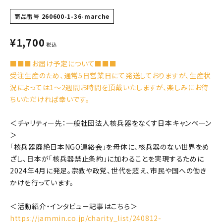
商品番号
260600-1-36-marche
¥
1,700
税込
■■■お届け予定について■■■
受注生産のため、通常5日営業日にて発送しておりますが、生産状
況によっては1〜2週間お時間を頂戴いたしますが、楽しみにお待
ちいただければ幸いです。
＜チャリティー先：一般社団法人核兵器をなくす日本キャンペーン
＞
「核兵器廃絶日本NGO連絡会」を母体に、核兵器のない世界をめ
ざし、日本が「核兵器禁止条約」に加わることを実現するために
2024年4月に発足。宗教や政党、世代を超え、市民や国への働き
かけを行っています。
＜活動紹介・インタビュー記事はこちら＞
https://jammin.co.jp/charity_list/240812-