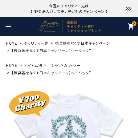
今週のチャリティー先は
【 NPO法人パレスチナ子どものキャンペーン 】
0
menu
shopping_cart
HOME
チャリティー先
核兵器をなくす日本キャンペーン
【核兵器をなくす日本キャンペーン】ベーシックT
HOME
アイテム別
Tシャツ・カットソー
【核兵器をなくす日本キャンペーン】ベーシックT