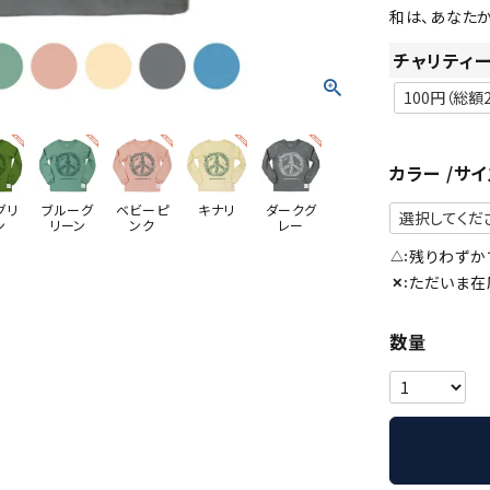
和は、あなたか
チャリティ
カラー
サイ
グリ
ブルーグ
ベビーピ
キナリ
ダークグ
ン
リーン
ンク
レー
残りわずか
△
ただいま在
✕