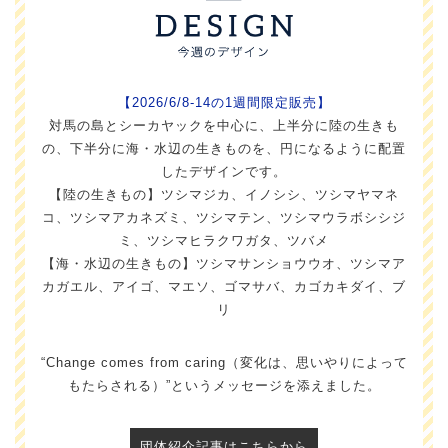
【2026/6/8-14の1週間限定販売】
対馬の島とシーカヤックを中心に、上半分に陸の生きも
の、下半分に海・水辺の生きものを、円になるように配置
したデザインです。
【陸の生きもの】ツシマジカ、イノシシ、ツシマヤマネ
コ、ツシマアカネズミ、ツシマテン、ツシマウラボシシジ
ミ、ツシマヒラクワガタ、ツバメ
【海・水辺の生きもの】ツシマサンショウウオ、ツシマア
カガエル、アイゴ、マエソ、ゴマサバ、カゴカキダイ、ブ
リ
“Change comes from caring（変化は、思いやりによって
もたらされる）”というメッセージを添えました。
団体紹介記事はこちらから