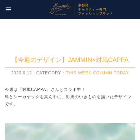
今週のチャリティー先は
menu
【 NPO法人パレスチナ子どものキャンペーン 】
【今週のデザイン】JAMMIN×対馬CAPPA
2026.6.12 | CATEGORY :
THIS WEEK COLUMN
TODAY
今週は「対馬CAPPA」さんとコラボ中！
島とシーカヤックを真ん中に、対馬のいきものを描いたデザイン
です。