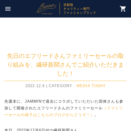
今週のチャリティー先は
menu
shopping_cart
【 NPO法人パレスチナ子どものキャンペーン 】
先日のエフリードさんファミリーセールの取
り組みを、繊研新聞さんでご紹介いただきま
した！
2022.12.6 | CATEGORY :
MEDIA
TODAY
先週末に、JAMMINで過去にコラボしていただいた団体さんも参
加して開催されたエフリードさんのファミリーセール
（ファミリ
ーセールの様子はこちらのブログからどうぞ！）
。
本日、2022年12月6日付の繊研新聞さん