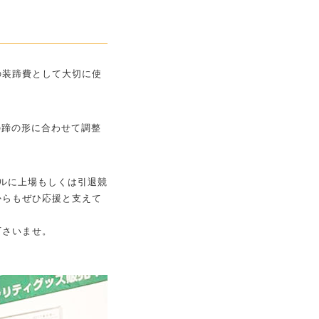
の装蹄費として大切に使
の蹄の形に合わせて調整
ルに上場もしくは引退競
からもぜひ応援と支えて
下さいませ。