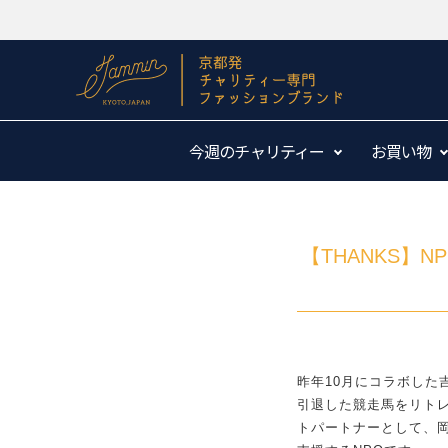
今週のチャリティー
お買い物
【THANKS
昨年10月にコラボした
引退した競走馬をリト
トパートナーとして、