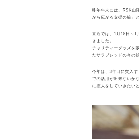
昨年年末には、RSK山
から広がる支援の輪」
直近では、1月18日～
きました。
チャリティーグッズを
たサラブレッドの今の
今年は、3年目に突入
での活用が出来ないか
に拡大をしていきたい