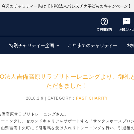
今週のチャリティー先は
【 NPO法人パレスチナ子どものキャンペーン 】
help_outline
sms
ご利用案内
お問合わせ
特別チャリティー企画
これまでのチャリティー
お
】NPO法人吉備高原サラブリトーレニングより、御礼
ただきました！
2018.2.9 | CATEGORY :
PAST CHARITY
吉備高原サラブリトレーニングさん。
レーニングし、セカンドキャリアをサポートする「サンクスホースプロ
岡山県吉備中央町にて引退馬を受け入れリトレーニングを行い、引退後