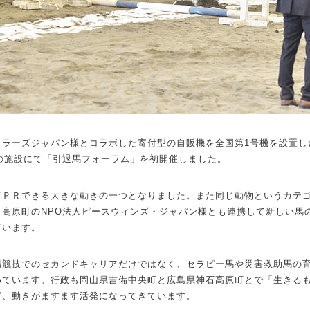
トラーズジャパン様とコラボした寄付型の自販機を全国第1号機を設置し
JRAの施設にて「引退馬フォーラム」を初開催しました。
てＰＲできる大きな動きの一つとなりました。また同じ動物というカテ
石高原町のNPO法人ピースウィンズ・ジャパン様とも連携して新しい馬
ています。
場競技でのセカンドキャリアだけではなく、セラピー馬や災害救助馬の
めています。行政も岡山県吉備中央町と広島県神石高原町とで「生きる
ど、動きがますます活発になってきています。