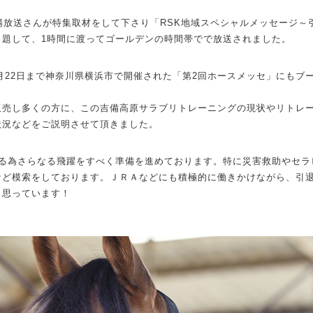
陽放送さんが特集取材をして下さり「RSK地域スペシャルメッセージ～
と題して、1時間に渡ってゴールデンの時間帯でで放送されました。
1月22日まで神奈川県横浜市で開催された「第2回ホースメッセ」にもブ
販売し多くの方に、この吉備高原サラブリトレーニングの現状やリトレ
状況などをご説明させて頂きました。
する為さらなる飛躍をすべく準備を進めております。特に災害救助やセラ
など模索をしております。ＪＲＡなどにも積極的に働きかけながら、引
と思っています！