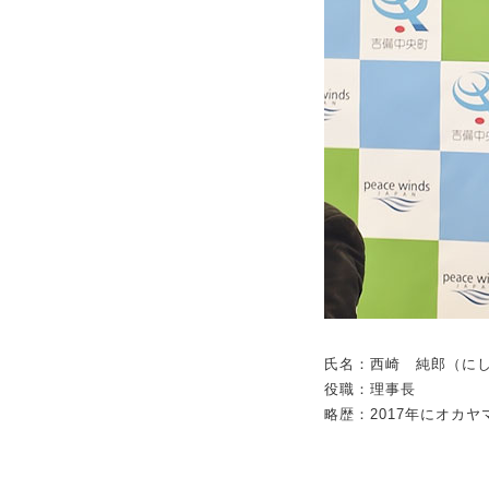
氏名：西崎 純郎（に
役職：理事長
略歴：2017年にオカ