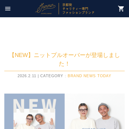
今週のチャリティー先は
menu
shopping_cart
【 社会慈業委員会 ひとさじの会 】
【NEW】ニットプルオーバーが登場しまし
た！
2026.2.11 | CATEGORY :
BRAND NEWS
TODAY