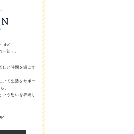
y life”、
の一部」。
楽しい時間を過ごす
にいて生活をサポー
とも、
という思いを表現し
OP