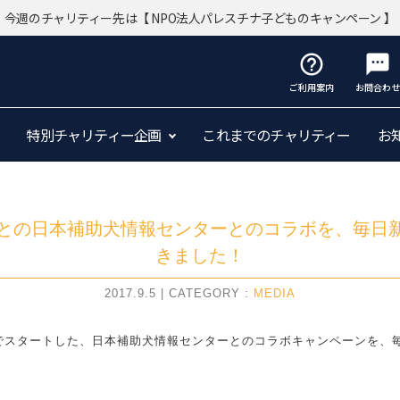
今週のチャリティー先は
【 NPO法人パレスチナ子どものキャンペーン 】
help_outline
sms
ご利用案内
お問合わせ
特別チャリティー企画
これまでのチャリティー
お
トとの日本補助犬情報センターとのコラボを、毎日
きました！
2017.9.5 | CATEGORY :
MEDIA
定でスタートした、日本補助犬情報センターとのコラボキャンペーンを、