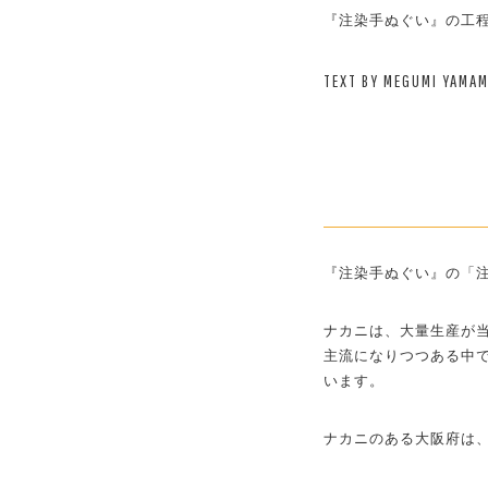
『注染手ぬぐい』の工
TEXT BY MEGUMI YAMA
『注染手ぬぐい』の「
ナカニは、大量生産が
主流になりつつある中
います。
ナカニのある大阪府は