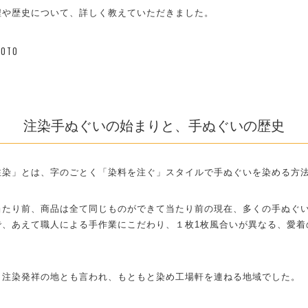
程や歴史について、詳しく教えていただきました。
MOTO
注染手ぬぐいの始まりと、手ぬぐいの歴史
注染」とは、字のごとく「染料を注ぐ」スタイルで手ぬぐいを染める方
当たり前、商品は全て同じものができて当たり前の現在、多くの手ぬぐ
で、あえて職人による手作業にこだわり、１枚1枚風合いが異なる、愛着
、注染発祥の地とも言われ、もともと染め工場軒を連ねる地域でした。