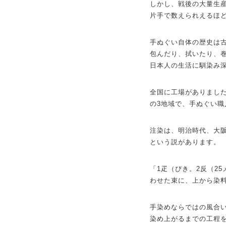
しかし、戦後の大量生
片手で数えられえるほ
手ぬぐい自体の歴史は
包んだり、拭いたり、
日本人の生活に馴染み
全国に工場がありまし
の3地域で、手ぬぐい職
注染は、明治時代、大
という説があります。
「1疋（ぴき。2反（2
わせた束に、上から染
手染めならではの風合
染め上がるまでの工程