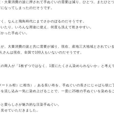
産・大量消費の波に押されて手ぬぐいの需要は減り、ひとつ、またひと
どになってしまったのだそうです。
古く、なんと飛鳥時代にまでさかのぼるのだそうです。
巻いたり。いろんな用途に使え、何度も洗えて乾きやすい。
深かった手ぬぐい。
たが、大量消費の波と共に需要が減り、現在、産地三大地域とされてい
人さんは現在、全国で100人もいないのだそうです。
阪の商人が「1枚ずつではなく、1度にたくさん染められないか」と考え
5メートル程）に相当）」ある長い布を、手ぬぐいの長さにじゃばら状に
料を流し込み一気に染め上げることで、一度に25枚の手ぬぐいを染める
いと愛らしさが魅力的な注染手ぬぐい。
を見せていただきました。