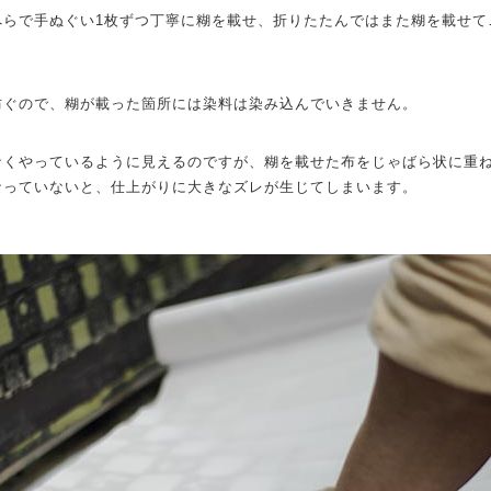
へらで手ぬぐい1枚ずつ丁寧に糊を載せ、折りたたんではまた糊を載せて
防ぐので、糊が載った箇所には染料は染み込んでいきません。
なくやっているように見えるのですが、糊を載せた布をじゃばら状に重
なっていないと、仕上がりに大きなズレが生じてしまいます。