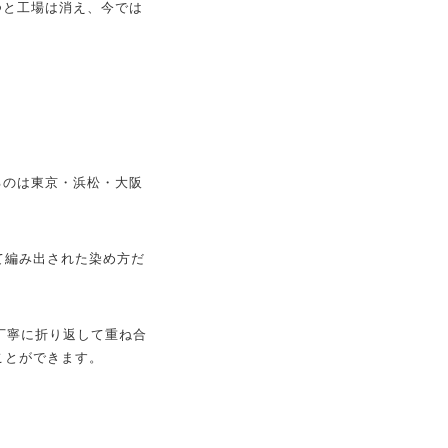
つと工場は消え、今では
るのは東京・浜松・大阪
て編み出された染め方だ
丁寧に折り返して重ね合
ことができます。