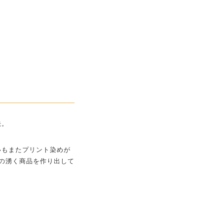
法。
いもまたプリント染めが
の湧く商品を作り出して