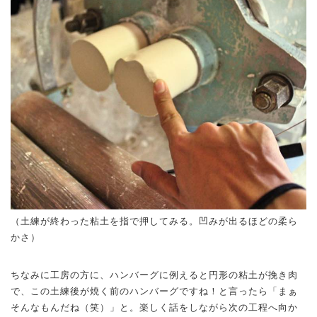
（土練が終わった粘土を指で押してみる。凹みが出るほどの柔ら
かさ）
ちなみに工房の方に、ハンバーグに例えると円形の粘土が挽き肉
で、この土練後が焼く前のハンバーグですね！と言ったら「まぁ
そんなもんだね（笑）」と。楽しく話をしながら次の工程へ向か