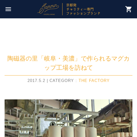
今週のチャリティー先は
menu
shopping_cart
【 NPO法人パレスチナ子どものキャンペーン 】
陶磁器の里「岐阜・美濃」で作られるマグカ
ップ工場を訪ねて
2017.5.2 | CATEGORY :
THE FACTORY