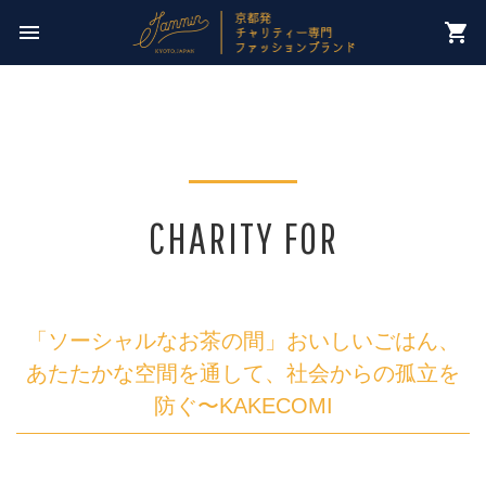
今週のチャリティー先は
menu
shopping_cart
【 NPO法人パレスチナ子どものキャンペーン 】
CHARITY FOR
「ソーシャルなお茶の間」おいしいごはん、
あたたかな空間を通して、社会からの孤立を
防ぐ〜KAKECOMI