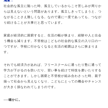
鴻巣：
社会的な孤立に陥った時、孤立しているからこそ苦しみが周りか
らは見えないという問題があります。孤立しきってしまうと、つ
ながることさえ難しくなる。なので週に一度であっても、つなが
り続けることが大事だと思っています。
家庭が経済的に困窮すると、生活の幅が狭まり、経験や人と出会
う機会も減ります。不登校はこどもの社会的な孤立の入り口の一
つですが、学校に行かなくなると生活の範囲はさらに狭まりま
す。
それでも経済力があれば、フリースクールに通ったり塾に通って
学力が下がるのを防いだり、習い事を続けて特技を磨いたりする
ことができます。しかし困窮と不登校が組み合わさった時、親子
揃って社会から見えなくなり、こどもにとっての機会やチャンス
が大きく損なわれてしまうのです。
──確かに。