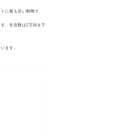
ヒトに最も近い動物で
す。生息数は2万頭を下
ています。