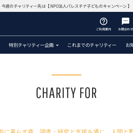
今週のチャリティー先は
【 NPO法人パレスチナ子どものキャンペーン 】
help_outline
sms
ご利用案内
お問合わせ
特別チャリティー企画
これまでのチャリティー
お
CHARITY FOR
共に暮らす森。調査・研究と支援を通じ、人間と