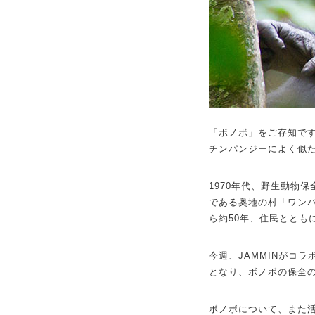
「ボノボ」をご存知で
チンパンジーによく似
1970年代、野生動物
である奥地の村「ワン
ら約50年、住民ととも
今週、JAMMINがコ
となり、ボノボの保全
ボノボについて、また