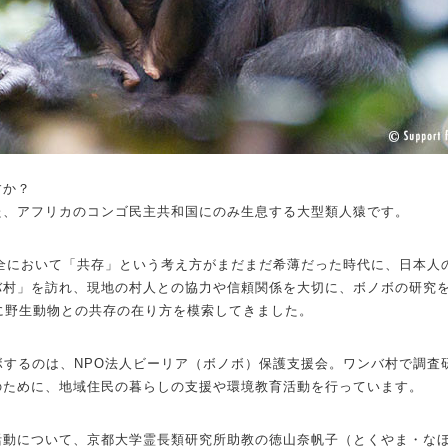
すか？
た、アフリカのコンゴ民主共和国にのみ生息する大型類人猿です。
保全において「共存」という考え方がまだまだ希薄だった時代に、日本人
バ村」を訪れ、現地の村人との協力や信頼関係を大切に、ボノボの研究
に野生動物との共存の在り方を模索してきました。
ラボするのは、NPO法人ビーリア（ボノボ）保護支援会。ワンバ村で調
のために、地域住民の暮らしの支援や環境教育活動を行っています。
活動について、京都大学霊長類研究所助教の徳山奈帆子（とくやま・なほ