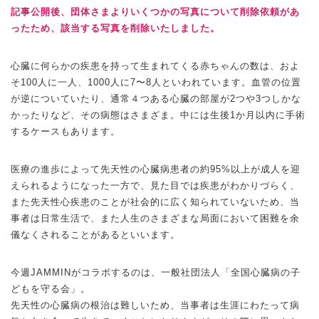
記事公開後、団体さまよりいくつかの写真について削除依頼があ
ったため、該当する写真を削除いたしました。
心臓に何らかの疾患を持って生まれてくる赤ちゃんの数は、およ
そ100人に一人、1000人に7〜8人といわれています。血管の位置
が逆についていたり、通常４つある心臓の部屋が2つや3つしかな
かったりなど、その病態はさまざま。中には生後1か月以内に手術
するケースもあります。
医療の進歩によって先天性の心臓病患者の約95%以上が成人を迎
えられるようになった一方で、見た目では疾患がわかりづらく、
また先天性心疾患のことが社会的に広く知られていないため、当
事者は日常生活で、また人生のさまざまな局面において困難を余
儀なくされることがあるといいます。
今週JAMMINがコラボするのは、一般社団法人「全国心臓病の子
どもを守る会」。
先天性の心臓病の根治は難しいため、当事者は生涯にわたって病