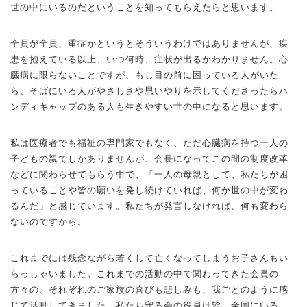
世の中にいるのだということを知ってもらえたらと思います。
全員が全員、重症かというとそういうわけではありませんが、疾
患を抱えている以上、いつ何時、症状が出るかわかりません。心
臓病に限らないことですが、もし目の前に困っている人がいた
ら、そばにいる人がやさしさや思いやりを示してくださったらハ
ンディキャップのある人も生きやすい世の中になると思います。
私は医療者でも福祉の専門家でもなく、ただ心臓病を持つ一人の
子どもの親でしかありませんが、会長になってこの間の制度改革
などに関わらせてもらう中で、「一人の母親として、私たちが困
っていることや皆の願いを発し続けていれば、何か世の中が変わ
るんだ」と感じています。私たちが発言しなければ、何も変わら
ないのですから。
これまでには残念ながら若くして亡くなってしまうお子さんもい
らっしゃいました。これまでの活動の中で関わってきた会員の
方々の、それぞれのご家族の喜びも悲しみも、我ごとのように感
じて活動してきました。私たち守る会の役員は皆、全国にいる