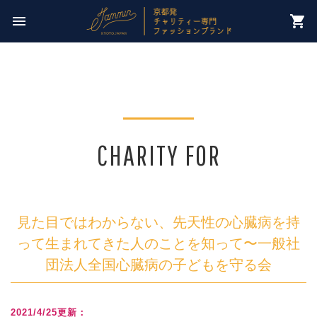
今週のチャリティー先は
menu
shopping_cart
【 NPO法人パレスチナ子どものキャンペーン 】
CHARITY FOR
見た目ではわからない、先天性の心臓病を持
って生まれてきた人のことを知って〜一般社
団法人全国心臓病の子どもを守る会
2021/4/25更新：