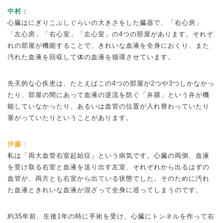
中村：
心臓はにぎりこぶしぐらいの大きさをした臓器で、「右心房」
「左心房」「右心室」「左心室」の4つの部屋があります。それぞ
れの部屋が機能することで、きれいな血液を全身におくり、また
汚れた血液を回収して体の血液を循環させています。
先天的な心疾患は、たとえばこの4つの部屋が2つや3つしかなかっ
たり、部屋の間にあって血液の逆流を防ぐ「弁膜」という弁が機
能していなかったり、あるいは血管の位置が入れ替わっていたり
塞がっていたりということがあります。
伊藤：
私は「両大血管右室起始症」という病気です。心臓の両側、血液
を受け取る右室と血液を送り出す左室、それぞれから出るはずの
血管が、両方とも右室から出ている状態でした。そのために汚れ
た血液ときれいな血液が混ざって全身に巡ってしまうのです。
約35年前、生後1年の時に手術を受け、心臓にトンネルを作って右