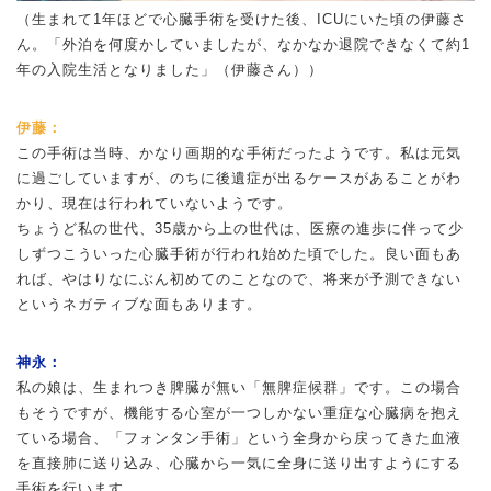
（生まれて1年ほどで心臓手術を受けた後、ICUにいた頃の伊藤さ
ん。「外泊を何度かしていましたが、なかなか退院できなくて約1
年の入院生活となりました」（伊藤さん））
伊藤：
この手術は当時、かなり画期的な手術だったようです。私は元気
に過ごしていますが、のちに後遺症が出るケースがあることがわ
かり、現在は行われていないようです。
ちょうど私の世代、35歳から上の世代は、医療の進歩に伴って少
しずつこういった心臓手術が行われ始めた頃でした。良い面もあ
れば、やはりなにぶん初めてのことなので、将来が予測できない
というネガティブな面もあります。
神永：
私の娘は、生まれつき脾臓が無い「無脾症候群」です。この場合
もそうですが、機能する心室が一つしかない重症な心臓病を抱え
ている場合、「フォンタン手術」という全身から戻ってきた血液
を直接肺に送り込み、心臓から一気に全身に送り出すようにする
手術を行います。