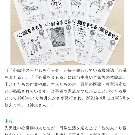
（「心臓病の子どもを守る会」が毎月発行している機関誌『心臓
をまもる』。「『心臓をまもる』には当事者やご家族の体験談、
子どもたちの作文や絵、本人たちの声、最新の医療・教育講座な
どが掲載されています。当事者や家族がつながることができる場
として1963年より毎月欠かさず発行され、2021年4月には686号を
数えます」（神永さん））
中村：
先天性の心臓病の人たちが、日常生活を送る上で「他の人より疲
れやすい」ということは、共通して言えることだと思います。