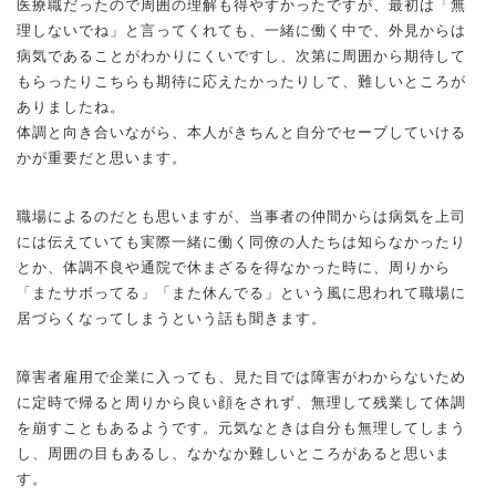
医療職だったので周囲の理解も得やすかったですが、最初は「無
理しないでね」と言ってくれても、一緒に働く中で、外見からは
病気であることがわかりにくいですし、次第に周囲から期待して
もらったりこちらも期待に応えたかったりして、難しいところが
ありましたね。
体調と向き合いながら、本人がきちんと自分でセーブしていける
かが重要だと思います。
職場によるのだとも思いますが、当事者の仲間からは病気を上司
には伝えていても実際一緒に働く同僚の人たちは知らなかったり
とか、体調不良や通院で休まざるを得なかった時に、周りから
「またサボってる」「また休んでる」という風に思われて職場に
居づらくなってしまうという話も聞きます。
障害者雇用で企業に入っても、見た目では障害がわからないため
に定時で帰ると周りから良い顔をされず、無理して残業して体調
を崩すこともあるようです。元気なときは自分も無理してしまう
し、周囲の目もあるし、なかなか難しいところがあると思いま
す。