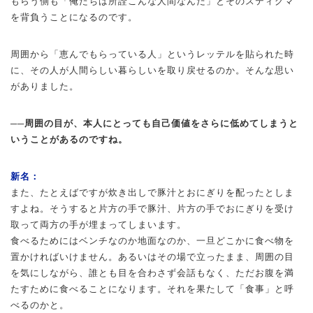
もらう側も「俺たちは所詮こんな人間なんだ」とそのスティグマ
を背負うことになるのです。
周囲から「恵んでもらっている人」というレッテルを貼られた時
に、その人が人間らしい暮らしいを取り戻せるのか。そんな思い
がありました。
──周囲の目が、本人にとっても自己価値をさらに低めてしまうと
いうことがあるのですね。
新名：
また、たとえばですが炊き出しで豚汁とおにぎりを配ったとしま
すよね。そうすると片方の手で豚汁、片方の手でおにぎりを受け
取って両方の手が埋まってしまいます。
食べるためにはベンチなのか地面なのか、一旦どこかに食べ物を
置かければいけません。あるいはその場で立ったまま、周囲の目
を気にしながら、誰とも目を合わさず会話もなく、ただお腹を満
たすために食べることになります。それを果たして「食事」と呼
べるのかと。