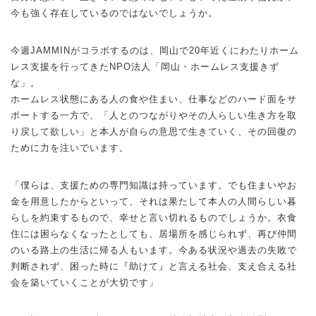
今も強く存在しているのではないでしょうか。
今週JAMMINがコラボするのは、岡山で20年近くにわたりホーム
レス支援を行ってきたNPO法人「岡山・ホームレス支援きず
な」。
ホームレス状態にある人の食や住まい、仕事などのハード面をサ
ポートする一方で、「人とのつながりやその人らしい生き方を取
り戻して欲しい」と本人が自らの意思で生きていく、その回復の
ために力を注いでいます。
「僕らは、支援ための専門知識は持っています。でも住まいやお
金を用意したからといって、それは果たして本人の人間らしい暮
らしを約束するもので、幸せと言い切れるものでしょうか。衣食
住には困らなくなったとしても、居場所を感じられず、再び仲間
のいる路上の生活に帰る人もいます。今ある状況や過去の失敗で
判断されず、困った時に『助けて』と言える社会、支え合える社
会を築いていくことが大切です」