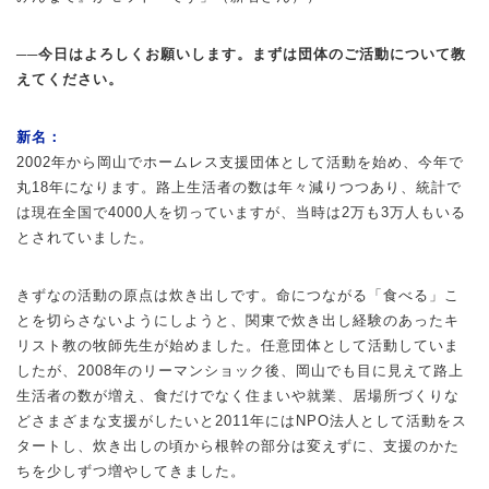
──今日はよろしくお願いします。まずは団体のご活動について教
えてください。
新名：
2002年から岡山でホームレス支援団体として活動を始め、今年で
丸18年になります。路上生活者の数は年々減りつつあり、統計で
は現在全国で4000人を切っていますが、当時は2万も3万人もいる
とされていました。
きずなの活動の原点は炊き出しです。命につながる「食べる」こ
とを切らさないようにしようと、関東で炊き出し経験のあったキ
リスト教の牧師先生が始めました。任意団体として活動していま
したが、2008年のリーマンショック後、岡山でも目に見えて路上
生活者の数が増え、食だけでなく住まいや就業、居場所づくりな
どさまざまな支援がしたいと2011年にはNPO法人として活動をス
タートし、炊き出しの頃から根幹の部分は変えずに、支援のかた
ちを少しずつ増やしてきました。