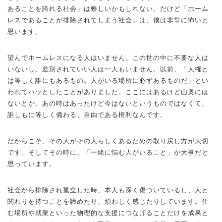
あることを誇れる社会」は難しいかもしれない。だけど「ホーム
レスであることが排除されてしまう社会」は、僕は非常に怖いと
思います。
望んでホームレスになる人はいません。この世の中に不要な人は
いないし、差別されていい人は一人もいません。以前、「人権と
は等しく誰にもあるもの。人がいる場所に必ずあるものだ」とい
われてハッとしたことがありました。ここにはあるけど山奥には
ないとか、あの時はあったけど今はないというものではなくて、
誰しもに等しく備わる、自由である権利なんです。
だからこそ、その人がその人らしくあるための取り戻し方が大切
です。そしてその時に、「一緒に悩む人がいること」が大事だと
思っています。
社会から排除され孤立した時、本人も深く傷ついているし、人と
関わりを持つことを諦めたり、煩わしく感じたりしています。住
む場所や就業といった物理的な支援につなげることだけを成果と