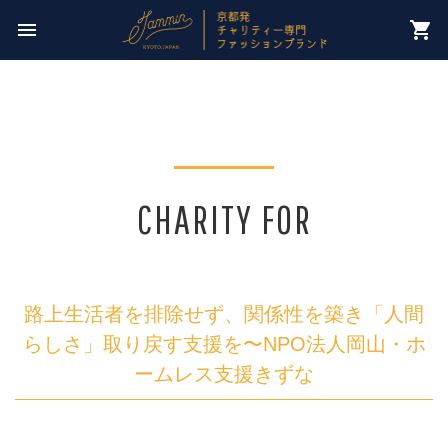
今週のチャリティー先は
menu
shopping_cart
【 NPO法人パレスチナ子どものキャンペーン 】
CHARITY FOR
路上生活者を排除せず、関係性を築き「人間
らしさ」取り戻す支援を〜NPO法人岡山・ホ
ームレス支援きずな