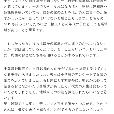
子どもは小さい時はほかを知らない分、自分の家庭環境が普通だ
と感じています。一方で大きくなればなるほど、家庭に違和感や
危機感を抱いていても、自分の家のことをほかの人に言うのが恥
ずかしいとか、言ってはいけないと感じたりします。どちらの
SOSも拾っていくためには、幅広くどの年代の子にとっても居場
所があることが重要です。
「もしかしたら、うちはほかの家庭と何か違うのかもしれない」
とか「実は困っているんだけど、どうしたらいい？」といった声
に、周囲のおとなたち耳を傾けることが求められています。
千葉県野田市で、当時10歳の女の子が父親から虐待を受けて亡く
なる事件がありましたよね。彼女は小学校のアンケートで父親の
暴力を訴えていました。もし家庭と学校以外に、彼女が安心して
話せるおとながいたり居場所があったら、彼女の人生は変わって
いたかもしれません。地域がその役割を担えられたらいいなと思
います。
早い段階で「大変」「苦しい」と言える誰かとつながることがで
きれば、孤立や虐待を減らすことができるのではないでしょう