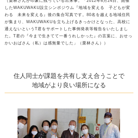
（栗林さんが印象に残っている出来事。「2012年6月24日、開催
したWAKUWAKU設立シンポジウム『地域を変える 子どもが変
わる 未来を変える』後の集合写真です。80名を越える地域住民
が集まり、WAKUWAKUを立ち上げるきっかけとなった、高校に
通えないというT君をサポートした事例発表等報告をいたしまし
た。T君の『今まで生きてて一番うれしかった』の言葉に、おせっ
かいおばさん（私）は感無量でした」（栗林さん））
住人同士が課題を共有し支え合うことで
地域がより良い場所になる