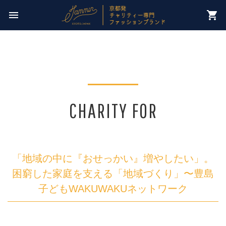
今週のチャリティー先は
menu
shopping_cart
【 NPO法人パレスチナ子どものキャンペーン 】
CHARITY FOR
「地域の中に『おせっかい』増やしたい」。
困窮した家庭を支える「地域づくり」〜豊島
子どもWAKUWAKUネットワーク