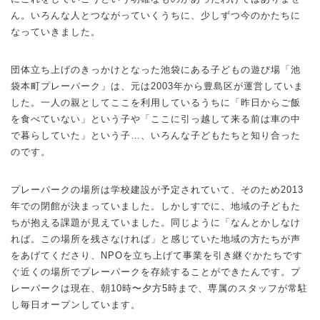
ん。いろんな人とつながっていくうちに、少しずつ今のかたちに
なっていきました。
団体立ち上げのきっかけとなった池袋にある子どもの遊び場「池
袋本町プレーパーク」は、元は2003年から豊島区が運営していま
した。一人の親としてここを利用しているうちに「昨日からご飯
を食べていない」という子や「ここに引っ越して来る前は車の中
で暮らしていた」という子…、いろんな子どもたちと知り合った
のです。
プレーパークの場所は学校建設が予定されていて、そのため2013
年での閉館が決まっていました。しかしすでに、地域の子どもた
ちが抱える課題が見えていました。同じように「なんとかしなけ
れば。この場所を残さなければ」と感じていた地域の方たちが声
をあげてくださり、NPOを立ち上げて事業を引き継ぐかたちです
ぐ近くの場所でプレーパークを存続することができたんです。プ
レーパークは現在、朝10時〜夕方5時まで、専属のスタッフが常駐
し毎日オープンしています。