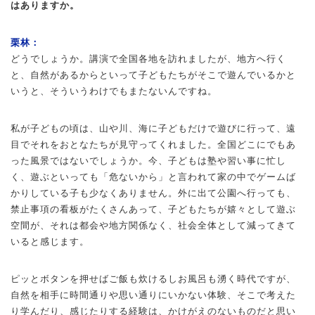
はありますか。
栗林：
どうでしょうか。講演で全国各地を訪れましたが、地方へ行く
と、自然があるからといって子どもたちがそこで遊んでいるかと
いうと、そういうわけでもまたないんですね。
私が子どもの頃は、山や川、海に子どもだけで遊びに行って、遠
目でそれをおとなたちが見守ってくれました。全国どこにでもあ
った風景ではないでしょうか。今、子どもは塾や習い事に忙し
く、遊ぶといっても「危ないから」と言われて家の中でゲームば
かりしている子も少なくありません。外に出て公園へ行っても、
禁止事項の看板がたくさんあって、子どもたちが嬉々として遊ぶ
空間が、それは都会や地方関係なく、社会全体として減ってきて
いると感じます。
ピッとボタンを押せばご飯も炊けるしお風呂も湧く時代ですが、
自然を相手に時間通りや思い通りにいかない体験、そこで考えた
り学んだり、感じたりする経験は、かけがえのないものだと思い