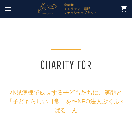
今週のチャリティー先は
menu
shopping_cart
【 NPO法人パレスチナ子どものキャンペーン 】
CHARITY FOR
小児病棟で成長する子どもたちに、笑顔と
「子どもらしい日常」を〜NPO法人ぷくぷく
ばるーん