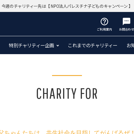
今週のチャリティー先は
【 NPO法人パレスチナ子どものキャンペーン 】
help_outline
sms
ご利用案内
お問合わせ
特別チャリティー企画
これまでのチャリティー
お
CHARITY FOR
父ちゃんたちは、共生社会を目指してがんばるぜ