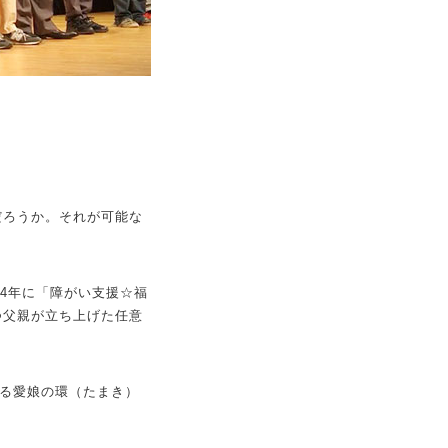
。
だろうか。それが可能な
14年に「障がい支援☆福
つ父親が立ち上げた任意
なる愛娘の環（たまき）