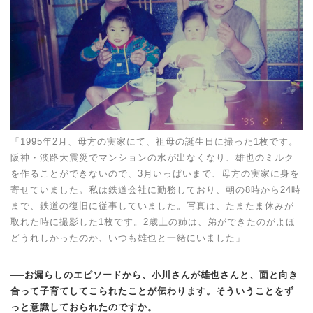
「1995年2月、母方の実家にて、祖母の誕生日に撮った1枚です。
阪神・淡路大震災でマンションの水が出なくなり、雄也のミルク
を作ることができないので、3月いっぱいまで、母方の実家に身を
寄せていました。私は鉄道会社に勤務しており、朝の8時から24時
まで、鉄道の復旧に従事していました。写真は、たまたま休みが
取れた時に撮影した1枚です。2歳上の姉は、弟ができたのがよほ
どうれしかったのか、いつも雄也と一緒にいました」
──お漏らしのエピソードから、小川さんが雄也さんと、面と向き
合って子育てしてこられたことが伝わります。そういうことをず
っと意識しておられたのですか。