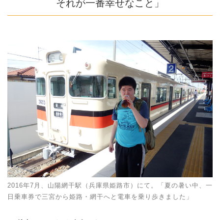
それが一番幸せなこと」
2016年7月、山陽網干駅（兵庫県姫路市）にて。「夏の暑い中、一
日乗車券で三宮から姫路・網干へと電車を乗り歩きました」