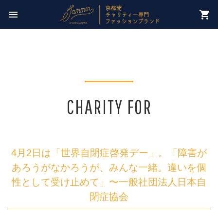
今週のチャリティー先は
menu
shopping_cart
【 NPO法人パレスチナ子どものキャンペーン 】
CHARITY FOR
4月2日は「世界自閉症啓発デー」。「障害が
あろうがなかろうが、みんな一緒。違いを個
性として受け止めて」〜一般社団法人日本自
閉症協会