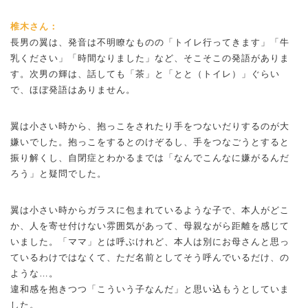
椎木さん：
長男の翼は、発音は不明瞭なものの「トイレ行ってきます」「牛
乳ください」「時間なりました」など、そこそこの発語がありま
す。次男の輝は、話しても「茶」と「とと（トイレ）」ぐらい
で、ほぼ発語はありません。
翼は小さい時から、抱っこをされたり手をつないだりするのが大
嫌いでした。抱っこをするとのけぞるし、手をつなごうとすると
振り解くし、自閉症とわかるまでは「なんでこんなに嫌がるんだ
ろう」と疑問でした。
翼は小さい時からガラスに包まれているような子で、本人がどこ
か、人を寄せ付けない雰囲気があって、母親ながら距離を感じて
いました。「ママ」とは呼ぶけれど、本人は別にお母さんと思っ
ているわけではなくて、ただ名前としてそう呼んでいるだけ、の
ような…。
違和感を抱きつつ「こういう子なんだ」と思い込もうとしていま
した。