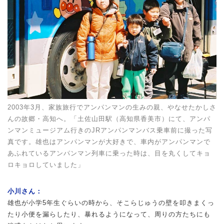
2003年3月、家族旅行でアンパンマンの生みの親、やなせたかしさ
んの故郷・高知へ。「土佐山田駅（高知県香美市）にて、アンパ
ンマンミュージアム行きのJRアンパンマンバス乗車前に撮った写
真です。雄也はアンパンマンが大好きで、車内がアンパンマンで
あふれているアンパンマン列車に乗った時は、目を丸くしてキョ
ロキョロしていました」
小川さん：
雄也が小学5年生ぐらいの時から、そこらじゅうの壁を叩きまくっ
たり小便を漏らしたり、暴れるようになって、周りの方たちにも