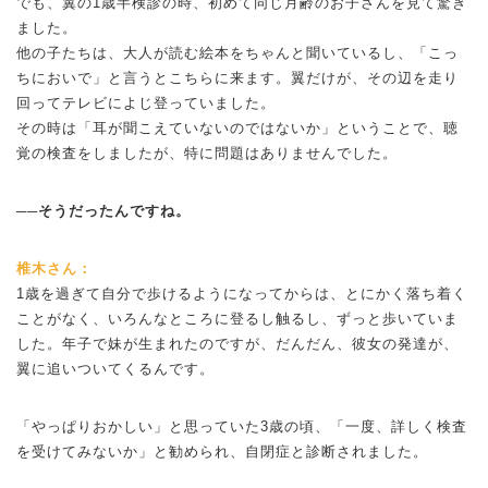
でも、翼の1歳半検診の時、初めて同じ月齢のお子さんを見て驚き
ました。
他の子たちは、大人が読む絵本をちゃんと聞いているし、「こっ
ちにおいで」と言うとこちらに来ます。翼だけが、その辺を走り
回ってテレビによじ登っていました。
その時は「耳が聞こえていないのではないか」ということで、聴
覚の検査をしましたが、特に問題はありませんでした。
──そうだったんですね。
椎木さん：
1歳を過ぎて自分で歩けるようになってからは、とにかく落ち着く
ことがなく、いろんなところに登るし触るし、ずっと歩いていま
した。年子で妹が生まれたのですが、だんだん、彼女の発達が、
翼に追いついてくるんです。
「やっぱりおかしい」と思っていた3歳の頃、「一度、詳しく検査
を受けてみないか」と勧められ、自閉症と診断されました。