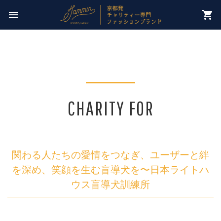
今週のチャリティー先は
menu
shopping_cart
【 NPO法人パレスチナ子どものキャンペーン 】
CHARITY FOR
関わる人たちの愛情をつなぎ、ユーザーと絆
を深め、笑顔を生む盲導犬を〜日本ライトハ
ウス盲導犬訓練所