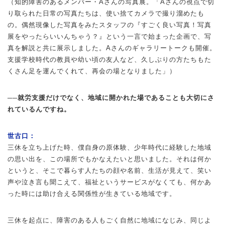
（知的障害のあるメンバー・Aさんの写真展。「Aさんの視点で切
り取られた日常の写真たちは、使い捨てカメラで撮り溜めたも
の。偶然現像した写真をみたスタッフの『すごく良い写真！写真
展をやったらいいんちゃう？』という一言で始まった企画で、写
真を解説と共に展示しました。Aさんのギャラリートークも開催。
支援学校時代の教員や幼い頃の友人など、久しぶりの方たちもた
くさん足を運んでくれて、再会の場となりました」）
──就労支援だけでなく、地域に開かれた場であることも大切にさ
れているんですね。
世古口：
三休を立ち上げた時、僕自身の原体験、少年時代に経験した地域
の思い出を、この場所でもかなえたいと思いました。それは何か
というと、そこで暮らす人たちの顔や名前、生活が見えて、笑い
声や泣き言も聞こえて、福祉というサービスがなくても、何かあ
った時には助け合える関係性が生きている地域です。
三休を起点に、障害のある人もごく自然に地域になじみ、同じよ