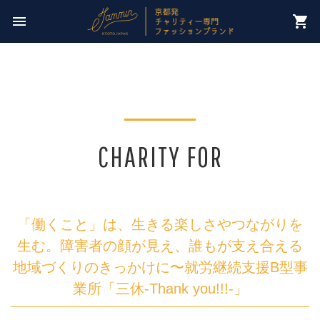
今週のチャリティー先は
menu
shopping_cart
【 NPO法人パレスチナ子どものキャンペーン 】
CHARITY FOR
「働くこと」は、生きる楽しさやつながりを
生む。障害者の顔が見え、誰もが支え合える
地域づくりのきっかけに〜就労継続支援B型事
業所「三休-Thank you!!!-」