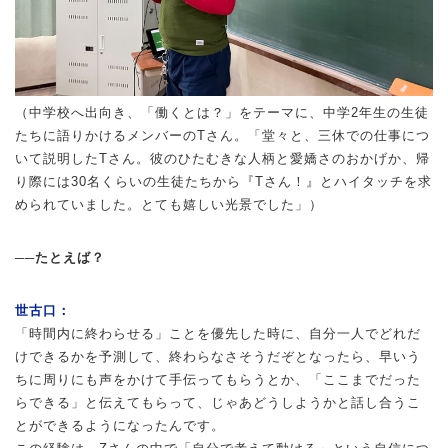
（中学校へ出向き、「働くとは？」をテーマに、中学2年生の生徒
たちに語りかけるメンバーのTさん。「堂々と、三休での仕事につ
いて説明したTさん。彼のひたむきな人柄と愛嬌さのおかげか、帰
り際には30名くらいの生徒たちから『Tさん！』とハイタッチを求
められていました。とても嬉しい光景でした」）
──たとえば？
世古口：
「時間内に終わらせる」ことを優先した時に、自分一人でどれだ
けできるかを予測して、終わらなさそうだぞとなったら、早いう
ちに周りにも声をかけて手伝ってもらうとか、「ここまでだった
らできる」と伝えてもらって、じゃあどうしようかと話し合うこ
とができるようになったんです。