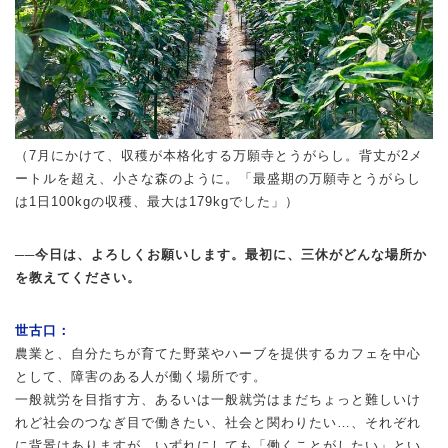
（7月にかけて、収穫が本格化する万願寺とうがらし。背丈が2メ
ートルを超え、小さな森のように。「最盛期の万願寺とうがらし
は1日100kgの収穫、最大は179kgでした」）
──今日は、よろしくお願いします。最初に、三休がどんな場所か
を教えてください。
世古口：
農業と、自分たちが育てた野菜やハーブを提供するカフェを中心
として、障害のある人が働く場所です。
一般就労を目指す方、あるいは一般就労はまだちょっと難しいけ
れど社会のつなぎ目で働きたい、社会と関わりたい…、それぞれ
に背景はありますが、いずれにしても「働くことがしたい」とい