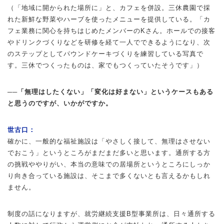
（「地域に開かられた場所に」と、カフェを併設。三休農園で採
れた新鮮な野菜やハーブを使ったメニューを提供している。「カ
フェ業務に関心を持ちはじめたメンバーのKさん。ホールでの接客
やドリンクづくりなどを研修を経て一人でできるようになり、次
のステップとしてパウンドケーキづくりを練習している写真で
す。三休でつくったものは、家でもつくっていたそうです」）
──「無理はしたくない」「変化は好まない」というケースもある
と思うのですが、いかがですか。
世古口：
確かに、一般的な福祉施設は「やさしく接して、無理はさせない
でおこう」というところがまだまだ多いと思います。通所する方
の挑戦ややりがい、本当の意味での居場所というところにしっか
り向き合っている施設は、そこまで多くないとも言えるかもしれ
ません。
制度の話になりますが、就労継続支援B型事業所は、日々通所する