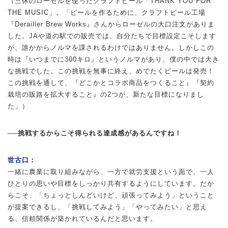
（三休のローゼルを使ったクラフトビール「THANK YOU FOR
THE MUSIC」。「ビールを作るために、クラフトビール工場
『Derailler Brew Works』さんからローゼルの大口注文がありま
した。JAや道の駅での販売では、自分たちで目標設定こそします
が、誰かからノルマを課されるわけではありません。しかしこの
時は『いつまでに300キロ』というノルマがあり、僕の中では大き
な挑戦でした。この挑戦を無事に終え、めでたくビールは発売！
この挑戦を通して、『どこかとコラボ商品をつくること』『契約
栽培の販路を拡大すること』の2つが、新たな目標になりまし
た」）
──挑戦するからこそ得られる達成感があるんですね！
世古口：
一緒に農業に取り組みながら、一方で就労支援という面で、一人
ひとりの思いや目標をしっかり共有するようにしています。だか
らこそ、「ちょっとしんどいけど、頑張ってみよう」ということ
が提案できるし、「挑戦してみよう」「やってみたい」と思え
る、信頼関係が築かれているんだと思います。