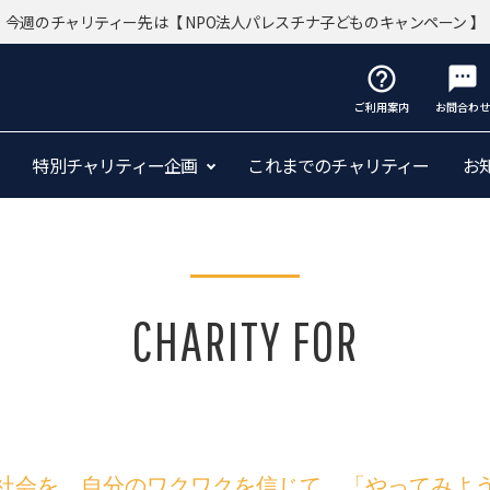
今週のチャリティー先は
【 NPO法人パレスチナ子どものキャンペーン 】
help_outline
sms
ご利用案内
お問合わせ
特別チャリティー企画
これまでのチャリティー
お
CHARITY FOR
社会を。自分のワクワクを信じて、「やってみよ