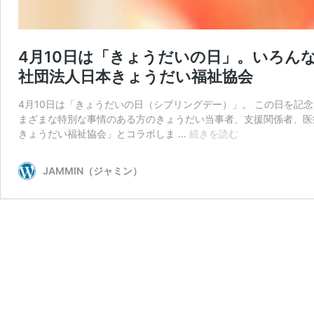
4月10日は「きょうだいの日」。いろん
社団法人日本きょうだい福祉協会
4月10日は「きょうだいの日（シブリングデー）」。 この日を記
まざまな特別な事情のある方のきょうだい当事者、支援関係者、医
4
きょうだい福祉協会」とコラボしま …
続きを読む
月
10
JAMMIN（ジャミン）
日
は
「き
ょ
う
だ
い
の
日」。
い