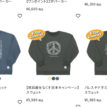
Pパーカー
【ワンポイント】ZIPパーカー
¥
6,300
税込
¥
6,600
税込
ェット
【核兵器をなくす日本キャンペーン】
パレスチナ子ど
スウェット
スウェット
¥
5,980
¥
5,980
税込
税込