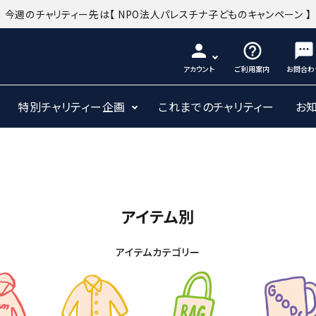
今週のチャリティー先は
【 NPO法人パレスチナ子どものキャンペーン 】
person
help_outline
sms
アカウント
ご利用案内
お問合わ
特別チャリティー企画
これまでのチャリティー
お
アイテム別
アイテムカテゴリー