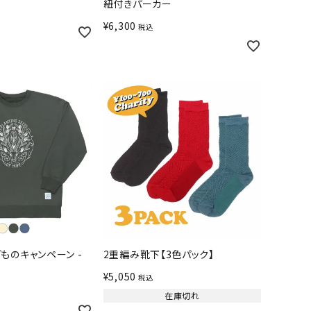
紐付きパーカー
¥
6,300
税込
ものキャンペーン -
2重編み靴下【3色パック】
¥
5,050
税込
在庫切れ