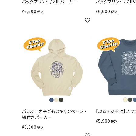
バックプリント / ZIPパーカー
バックプリント / ZI
¥
6,600
¥
6,600
税込
税込
パレスチナ子どものキャンペーン -
【ぷるすあるは】スウ
紐付きパーカー
¥
5,980
税込
¥
6,300
税込