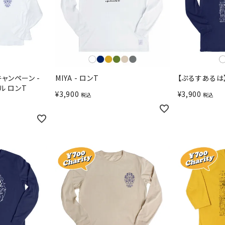
ャンペーン -
MIYA - ロンT
【ぷるすあるは
ル ロンT
¥
3,900
¥
3,900
税込
税込