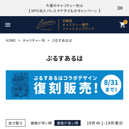
今週のチャリティー先は
【 NPO法人パレスチナ子どものキャンペーン 】
0
menu
shopping_cart
HOME
チャリティー先
ぷるすあるは
ぷるすあるは
19
件中
1
-
19
件表示
並び替え
価格が安い順
価格が高い順