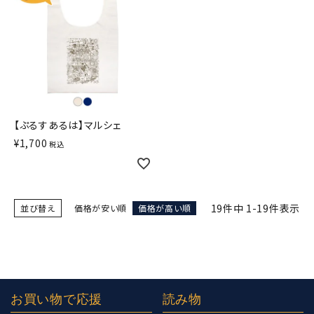
【ぷるすあるは】マルシェ
¥
1,700
税込
19
件中
1
-
19
件表示
並び替え
価格が安い順
価格が高い順
お買い物で応援
読み物