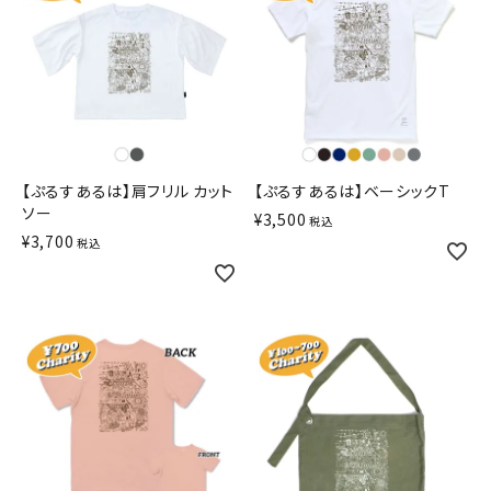
【ぷるすあるは】肩フリル カット
【ぷるすあるは】ベーシックT
ソー
¥
3,500
税込
¥
3,700
税込