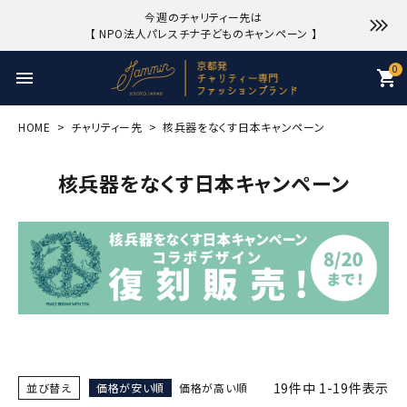
今週のチャリティー先は
【 NPO法人パレスチナ子どものキャンペーン 】
0
menu
shopping_cart
HOME
チャリティー先
核兵器をなくす日本キャンペーン
核兵器をなくす日本キャンペーン
19
件中
1
-
19
件表示
並び替え
価格が安い順
価格が高い順