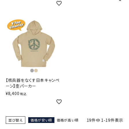
【核兵器をなくす日本キャンペ
ーン】杢パーカー
¥
8,400
税込
19
件中
1
-
19
件表示
並び替え
価格が安い順
価格が高い順